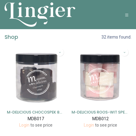
Overslaan naar inhoud
Shop
32 items found.
M-DELICIOUS CHOCOSPEK 8X160GR
M-DELICIOUS ROOS-WIT SPEK 8X160GR
MDB017
MDB012
Login
to see price
Login
to see price