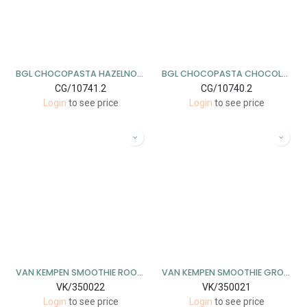
BGL CHOCOPASTA HAZELNOOT / NOISETTES 12 X 200 GR
BGL CHOCOPASTA CHOCOLADE 12 X 200 GR
CG/10741.2
CG/10740.2
Login
to see price
Login
to see price
VAN KEMPEN SMOOTHIE ROOD 15 X 20CL
VAN KEMPEN SMOOTHIE GROEN 15 X 20CL
VK/350022
VK/350021
Login
to see price
Login
to see price