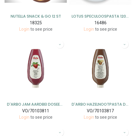
NUTELLA SNACK & GO 12 ST
LOTUS SPECULOOSPASTA 120X20GR
18325
16486
Login
to see price
Login
to see price
D'ARBO JAM AARDBEI DOSEERFLES 6X900GR
D'ARBO HAZELNOOTPASTA DOSEERFLES 6X880GR
VO/70103811
VO/70103817
Login
to see price
Login
to see price