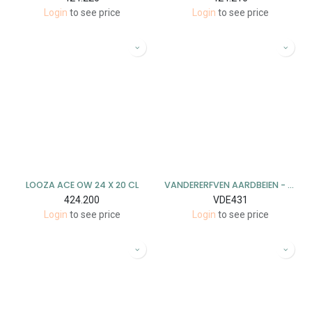
Login
to see price
Login
to see price
LOOZA ACE OW 24 X 20 CL
VANDERERFVEN AARDBEIEN - FRAMBOOS 6X215GR
424.200
VDE431
Login
to see price
Login
to see price