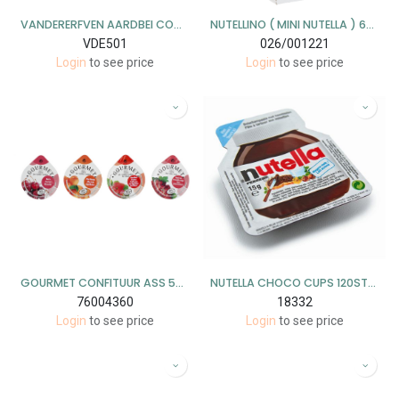
VANDERERFVEN AARDBEI CONFITUUR 3 KG (4)
NUTELLINO ( MINI NUTELLA ) 64X25GR
VDE501
026/001221
Login
to see price
Login
to see price
GOURMET CONFITUUR ASS 50% FRUIT 100X25 GR
NUTELLA CHOCO CUPS 120STX15GR
76004360
18332
Login
to see price
Login
to see price