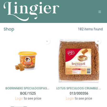
Overslaan naar inhoud
Shop
182 items found.
BOERINNEKE SPECULOOSPASTA ZONDER SUIKER 6 X 400 GR
LOTUS SPECULOOS CRUMBLE 750GR (8)
BOE/1525
013/000356
Login
to see price
Login
to see price