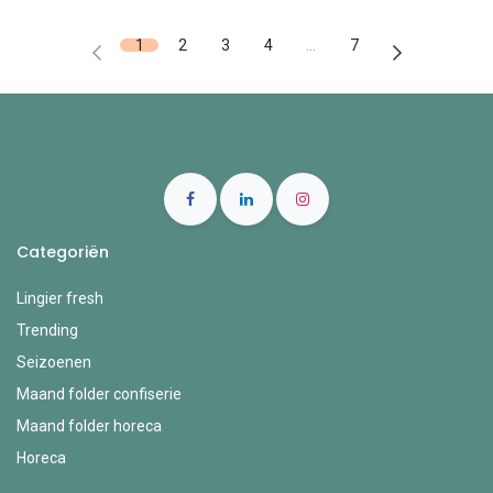
1
2
3
4
…
7
Categoriën
Lingier fresh
Trending
Seizoenen
Maand folder confiserie
Maand folder horeca
Horeca