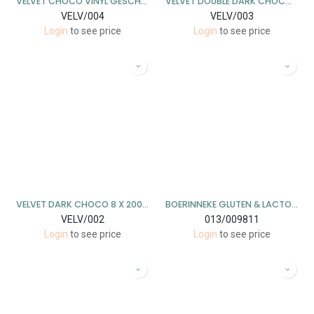
VELVET CHOCO VINYL GESCHENKSET 6 X 3 X 40 GR
VELVET DOUBLE DARK CHOCO 8 X 200 GR
VELV/004
VELV/003
Login
to see price
Login
to see price
VELVET DARK CHOCO 8 X 200 GR
BOERINNEKE GLUTEN & LACTOSEVRIJ 6X400GR
VELV/002
013/009811
Login
to see price
Login
to see price