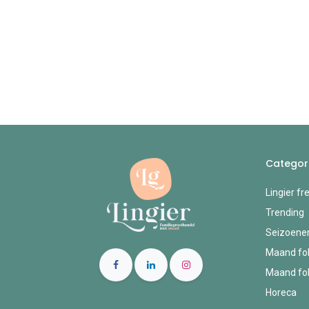
Categor
Lingier fr
Trending
Seizoene
Maand fol
Maand fol
Horeca