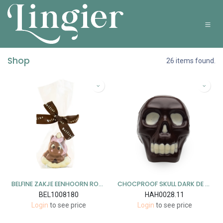
Overslaan naar inhoud
Shop
26 items found.
BELFINE ZAKJE EENHOORN ROSY 24 X 25 GR
CHOCPROOF SKULL DARK DE LUXE 10,5CM - 4ST X 180 GR
BEL1008180
HAH0028.11
Login
to see price
Login
to see price