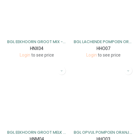
BGL EEKHOORN GROOT MIX - 15 CM - 6 STUKS
BGL LACHENDE POMPOEN ORANJE 15 CM - 2 STUKS
HNX04
HHO07
Login
to see price
Login
to see price
BGL EEKHOORN GROOT MELK - 15 CM - 6 STUKS
BGL OPVUL POMPOEN ORANJE 3 ST
HNM04
HHO03