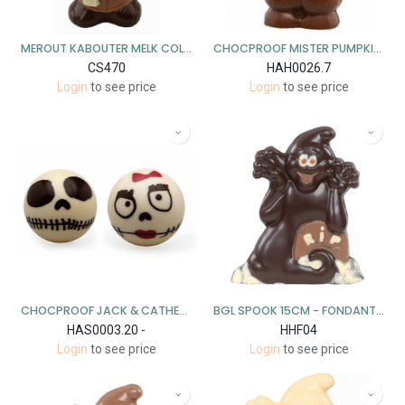
MEROUT KABOUTER MELK COLOR 15 CM X 6 ST - 800 GR
CHOCPROOF MISTER PUMPKIN - 10,5 CM -10 ST X 64 GR
CS470
HAH0026.7
Login
to see price
Login
to see price
CHOCPROOF JACK & CATHERINA - 7 CM - 10 ST X 50 GR
BGL SPOOK 15CM - FONDANT - 5 ST
HAS0003.20 -
HHF04
Login
to see price
Login
to see price