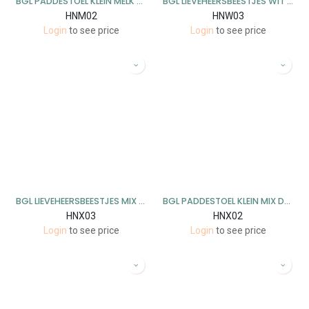
BGL PADDESTOEL KLEIN MELK DECO - 9 CM - 9 STUKS
BGL LIEVEHEERSBEESTJES WIT 11 CM - 8 STUKS
HNM02
HNW03
Login
to see price
Login
to see price
BGL LIEVEHEERSBEESTJES MIX 11 CM - 8 STUKS
BGL PADDESTOEL KLEIN MIX DECO- 9 CM - 9 STUKS
HNX03
HNX02
Login
to see price
Login
to see price