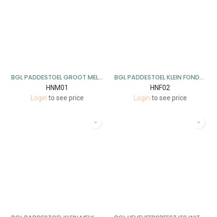
BGL PADDESTOEL GROOT MELK DECO - 17 CM - 2 STUKS
BGL PADDESTOEL KLEIN FONDANT DECO- 9 CM - 9 STUKS
HNM01
HNF02
Login
to see price
Login
to see price