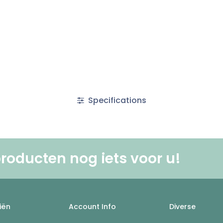
Specifications
roducten nog iets voor u! ​
iën
Account Info
Diverse