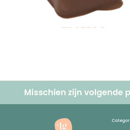
Misschien zijn volgende p
Categor