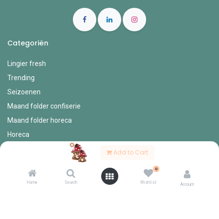
Categoriën
Lingier fresh
Trending
Seizoenen
Maand folder confiserie
Maand folder horeca
Horeca
Add to Cart
Account Info
0
Mijn account
Home
Search
Wishlist
Account
Bestel formulieren
Verlanglijst
Mijn bestellingen