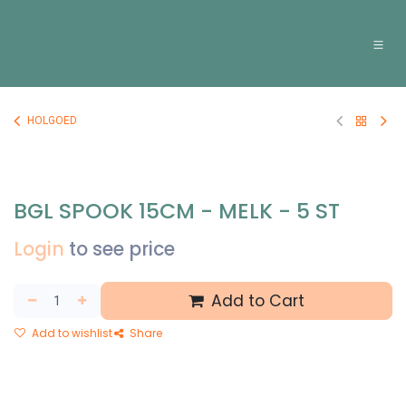
Overslaan naar inhoud
HOLGOED
BGL SPOOK 15CM - MELK - 5 ST
Login
to see price
Add to Cart
Add to wishlist
Share