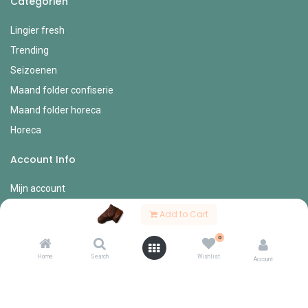
Categoriën
Lingier fresh
Trending
Seizoenen
Maand folder confiserie
Maand folder horeca
Horeca
Account Info
Mijn account
Bestel formulieren
Add to Cart
Verlanglijst
0
Mijn bestellingen
Home
Search
Wishlist
Account
Mijn profiel
Diverse