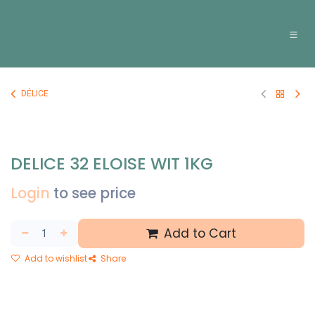
Overslaan naar inhoud
DÉLICE
DELICE 32 ELOISE WIT 1KG
Login
to see price
Add to Cart
Add to wishlist
Share