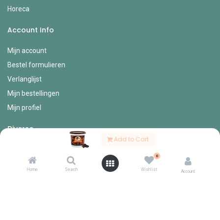
Horeca
Account Info
Mijn account
Bestel formulieren
Verlanglijst
Mijn bestellingen
Mijn profiel
Diverse
Add to Cart
Onze vertegenwoordigers
0
Contact
Home
Search
Wishlist
Account
Over ons
Welkom bij Lingier, groothandel voor de betere bakkers-, speciaal-
en horecazaak.