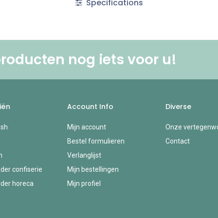
Specifications
roducten nog iets voor u! ​
iën
Account Info
Diverse
esh
Mijn account
Onze vertegenwo
Bestel formulieren
Contact
n
Verlanglijst
der confiserie
Mijn bestellingen
der horeca
Mijn profiel