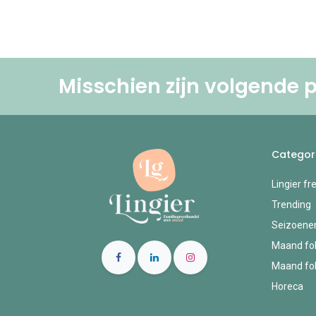
Misschien zijn volgende p
Categor
Lingier fr
Trending
Seizoene
Maand fol
Maand fol
Horeca