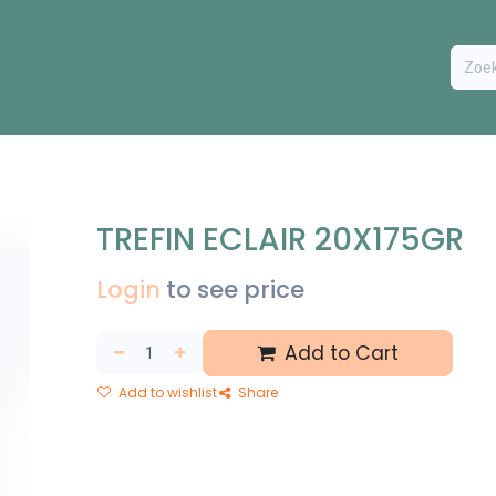
ODUCTEN
BESTEL FORMULIER
EXTRA
CONTACT
VA
TREFIN ECLAIR 20X175GR
Login
to see price
Add to Cart
Add to wishlist
Share