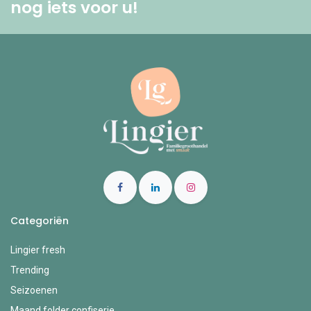
nog iets voor u! ​
Categoriën
Lingier fresh
Trending
Seizoenen
Maand folder confiserie