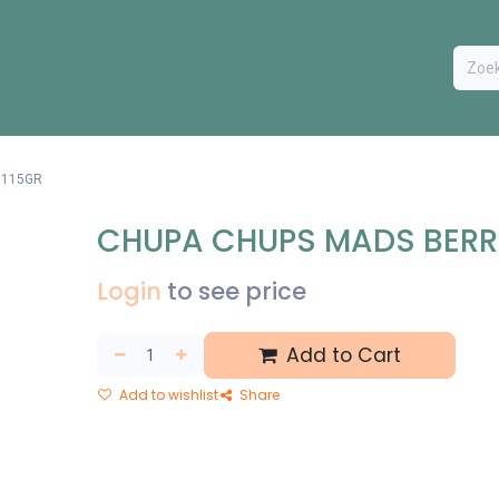
ODUCTEN
BESTEL FORMULIER
EXTRA
CONTACT
VA
X115GR
CHUPA CHUPS MADS BERRI
Login
to see price
Add to Cart
Add to wishlist
Share