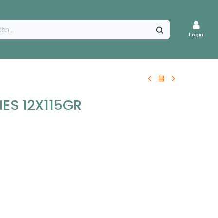
CATURES
Login
ES 12X115GR