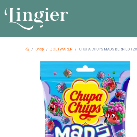
Overslaan naar inhoud
HOME
PR
Shop
ZOETWAREN
CHUPA CHUPS MADS BERRIES 12