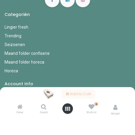
Categoriën
Lingier fresh
Trending
Seizoenen
Maand folder confiserie
Maand folder horeca
Horeca
Account Info
Add to Cart
Mijn account
0
Bestel formulieren
Home
Search
Wishlist
Verlanglijst
Account
Mijn bestellingen
Mijn profiel