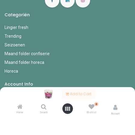
Categoriën
Lingier fresh
Trending
Seizoenen
Maand folder confiserie
Maand folder horeca
Horeca
Account Info
Add to Cart
Mijn account
0
Bestel formulieren
Home
Search
Wishlist
Verlanglijst
Account
Mijn bestellingen
Mijn profiel