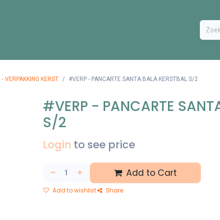
ODUCTEN
BESTEL FORMULIER
EXTRA
CONTACT
VA
 - VERPAKKING KERST
#VERP - PANCARTE SANTA BALA KERSTBAL S/2
#VERP - PANCARTE SANTA
S/2
Login
to see price
Add to Cart
Add to wishlist
Share