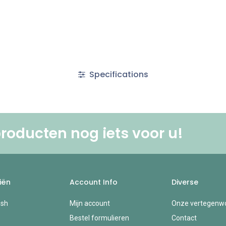
Specifications
roducten nog iets voor u! ​
iën
Account Info
Diverse
esh
Mijn account
Onze vertegenwo
Bestel formulieren
Contact