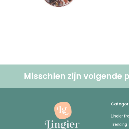
Misschien zijn volgende p
Categor
Lingier fr
Trending