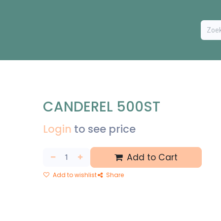
ODUCTEN
BESTEL FORMULIER
EXTRA
CONTACT
VA
CANDEREL 500ST
Login
to see price
Add to Cart
Add to wishlist
Share