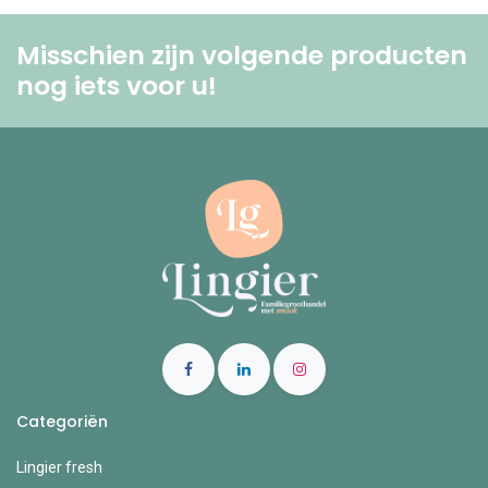
Misschien zijn volgende producten
nog iets voor u! ​
Categoriën
Lingier fresh