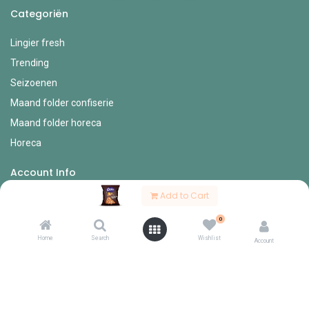
Categoriën
Lingier fresh
Trending
Seizoenen
Maand folder confiserie
Maand folder horeca
Horeca
Account Info
Add to Cart
Mijn account
0
Bestel formulieren
Home
Search
Wishlist
Verlanglijst
Account
Mijn bestellingen
Mijn profiel