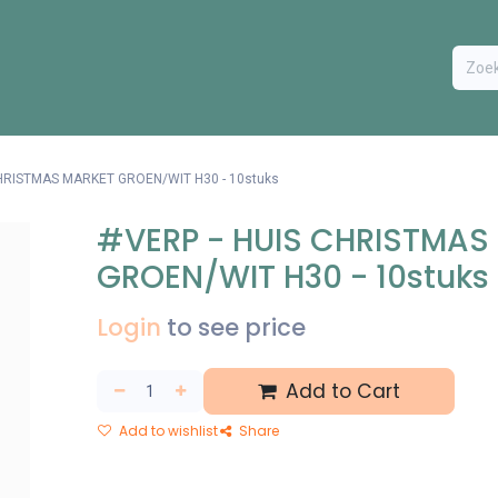
ODUCTEN
BESTEL FORMULIER
EXTRA
CONTACT
VA
CHRISTMAS MARKET GROEN/WIT H30 - 10stuks
#VERP - HUIS CHRISTMAS
GROEN/WIT H30 - 10stuks
Login
to see price
Add to Cart
Add to wishlist
Share