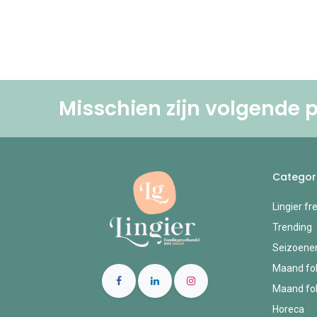
Misschien zijn volgende p
Categor
Lingier fr
Trending
Seizoene
Maand fol
Maand fol
Horeca