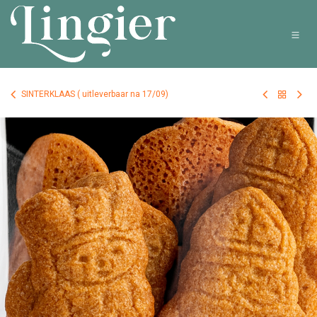
Overslaan naar inhoud
SINTERKLAAS ( uitleverbaar na 17/09)