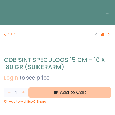
Overslaan naar inhoud
KOEK
CDB SINT SPECULOOS 15 CM - 10 X
180 GR (SUIKERARM)
Login
to see price
Add to Cart
Add to wishlist
Share