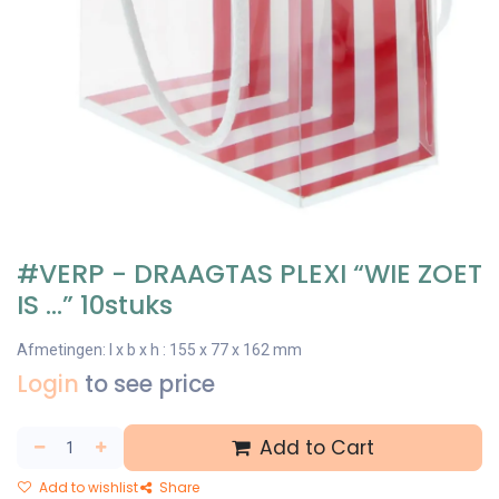
#VERP - DRAAGTAS PLEXI “WIE ZOET
IS …” 10stuks
Afmetingen: l x b x h : 155 x 77 x 162 mm
Login
to see price
Add to Cart
Add to wishlist
Share