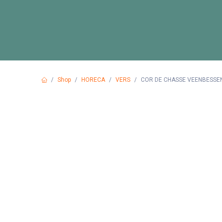
Overslaan naar inhoud
HOME
PRODUCTEN
Shop
HORECA
VERS
COR DE CHASSE VEENBESSEN