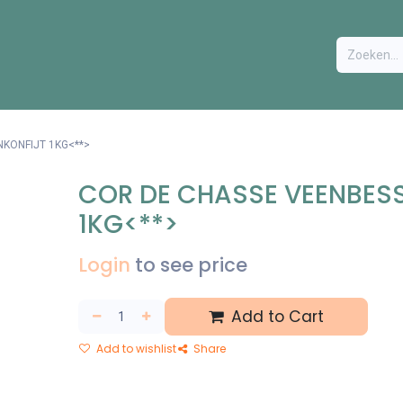
BESTEL FORMULIER
EXTRA
CONTACT
VACATURES
KONFIJT 1KG<**>
COR DE CHASSE VEENBES
1KG<**>
Login
to see price
Add to Cart
Add to wishlist
Share