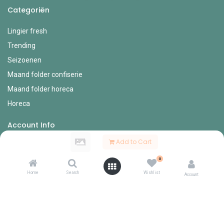
Categoriën
Lingier fresh
Trending
Seizoenen
Maand folder confiserie
Maand folder horeca
Horeca
Account Info
Add to Cart
Mijn account
0
Bestel formulieren
Home
Search
Wishlist
Verlanglijst
Account
Mijn bestellingen
Mijn profiel