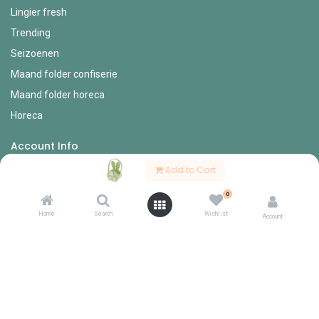
Lingier fresh
Trending
Seizoenen
Maand folder confiserie
Maand folder horeca
Horeca
Account Info
Add to Cart
Mijn account
0
Bestel formulieren
Home
Search
Wishlist
Verlanglijst
Account
Mijn bestellingen
Mijn profiel
Diverse
Onze vertegenwoordigers