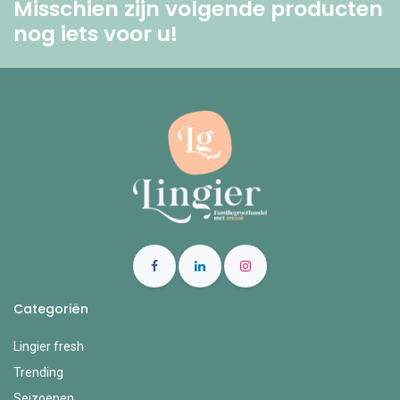
Misschien zijn volgende producten
nog iets voor u! ​
Categoriën
Lingier fresh
Trending
Seizoenen