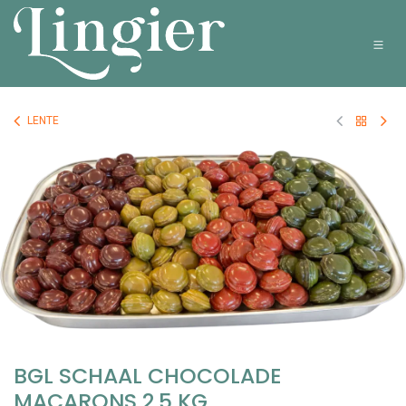
Overslaan naar inhoud
LENTE
BGL SCHAAL CHOCOLADE
MACARONS 2,5 KG