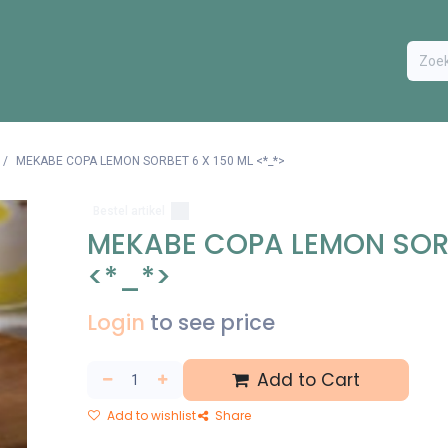
ODUCTEN
BESTEL FORMULIER
EXTRA
CONTACT
VA
MEKABE COPA LEMON SORBET 6 X 150 ML <*_*>
Bestel artikel
MEKABE COPA LEMON SORB
<*_*>
Login
to see price
Add to Cart
Add to wishlist
Share