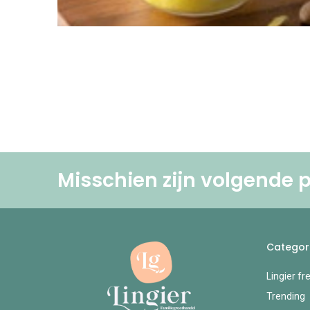
Misschien zijn volgende p
Categor
Lingier fr
Trending