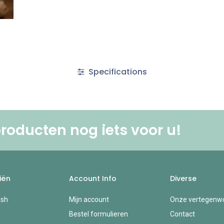
Specifications
roducten nog iets voor u! ​
iën
Account Info
Diverse
esh
Mijn account
Onze vertegenwo
Bestel formulieren
Contact