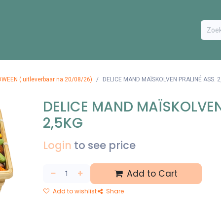
ODUCTEN
BESTEL FORMULIER
EXTRA
CONTACT
VA
WEEN ( uitleverbaar na 20/08/26)
DELICE MAND MAÏSKOLVEN PRALINÉ ASS. 2
DELICE MAND MAÏSKOLVEN
2,5KG
Login
to see price
Add to Cart
Add to wishlist
Share