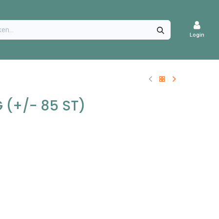
CATURES
Login
 (+/- 85 ST)