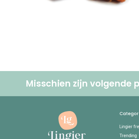
Misschien zijn volgende p
Categor
Lingier fr
Trending