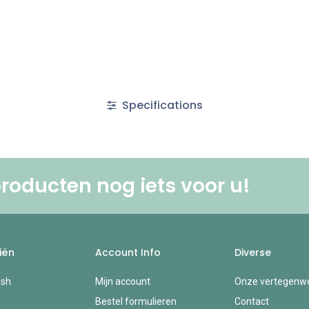
Specifications
roducten nog iets voor u! ​
iën
Account Info
Diverse
esh
Mijn account
Onze vertegenwo
Bestel formulieren
Contact