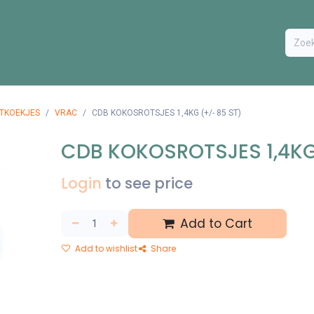
ODUCTEN
BESTEL FORMULIER
EXTRA
CONTACT
VA
RTKOEKJES
VRAC
CDB KOKOSROTSJES 1,4KG (+/- 85 ST)
CDB KOKOSROTSJES 1,4KG
Login
to see price
Add to Cart
Add to wishlist
Share