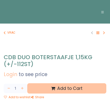
Overslaan naar inhoud
VRAC
CDB DUO BOTERSTAAFJE 1,15KG
(+/-112ST)
Login
to see price
Add to Cart
Add to wishlist
Share