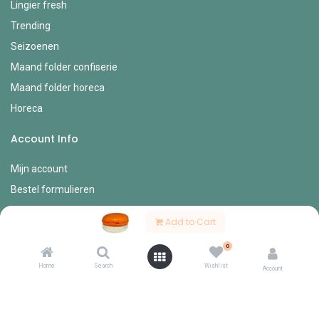
Lingier fresh
Trending
Seizoenen
Maand folder confiserie
Maand folder horeca
Horeca
Account Info
Mijn account
Bestel formulieren
Verlanglijst
Add to Cart
Mijn bestellingen
0
Mijn profiel
Home
Search
Wishlist
Account
Diverse
Onze vertegenwoordigers