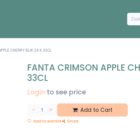
ODUCTEN
BESTEL FORMULIER
EXTRA
CONTACT
VA
PPLE CHERRY BLIK 24 X 33CL
FANTA CRIMSON APPLE CHE
33CL
Login
to see price
Add to Cart
Add to wishlist
Share