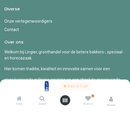
Diverse
Onze vertegenwoordigers
Contact
Over ons
Welkom bij Lingier, groothandel voor de betere bakkers-, speciaal-
en horecazaak.
Hier komen traditie, kwaliteit en innovatie samen voor een
ongeëvenaarde culinaire ervaring en een absolute meerwaarde
voor
Add to Cart
jouw zaak.
0
Home
Search
Wishlist
Account
Copyright © Lingier