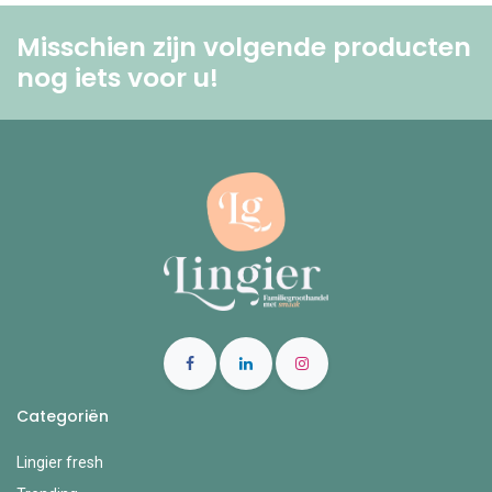
Misschien zijn volgende producten
nog iets voor u! ​
Categoriën
Lingier fresh