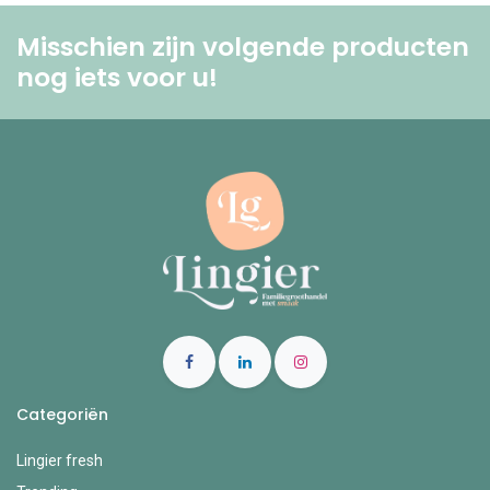
Misschien zijn volgende producten
nog iets voor u! ​
Categoriën
Lingier fresh