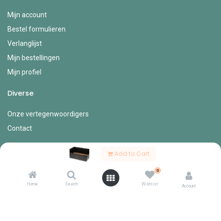
Mijn account
Bestel formulieren
Verlanglijst
Mijn bestellingen
Mijn profiel
Diverse
Onze vertegenwoordigers
Contact
Over ons
Add to Cart
Welkom bij Lingier, groothandel voor de betere bakkers-, speciaal-
0
en horecazaak.
Home
Search
Wishlist
Account
Hier komen traditie, kwaliteit en innovatie samen voor een
ongeëvenaarde culinaire ervaring en een absolute meerwaarde