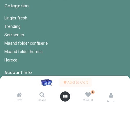
Categoriën
Lingier fresh
Trending
Seizoenen
Maand folder confiserie
Maand folder horeca
Horeca
Account Info
Add to Cart
Mijn account
0
Bestel formulieren
Home
Search
Wishlist
Verlanglijst
Account
Mijn bestellingen
Mijn profiel