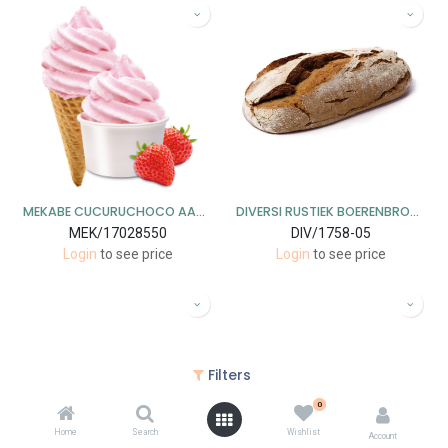
MEKABE CUCURUCHOCO AARDBEI 20 X 120 ML <*_*>
DIVERSI RUSTIEK BOERENBROOD BRUIN 9 X 1000 GR <*_*>
MEK/17028550
DIV/1758-05
Login
to see price
Login
to see price
Filters
0
Home
Search
Wishlist
Account