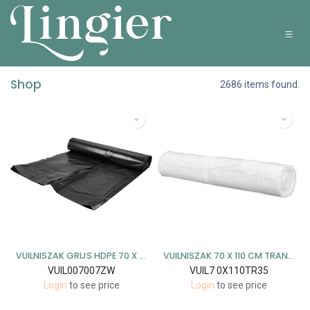
Overslaan naar inhoud
Shop
2686 items found.
VUILNISZAK GRIJS HDPE 70 X 110 - 120 L OP ROL ZONDER SLUITSTRIP 10 X 25 STUKS
VUILNISZAK 70 X 110 CM TRANSPARANT - 120 LITER 10 X 25 STUKS
VUIL007007ZW
VUIL7 0X110TR35
Login
to see price
Login
to see price