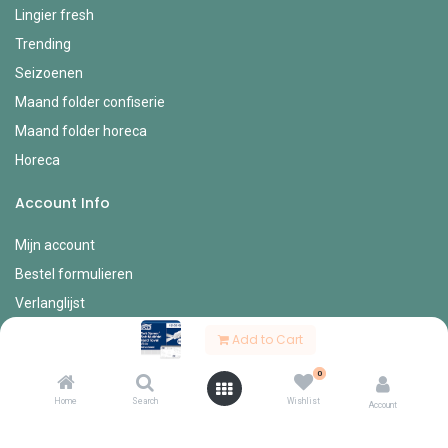
Lingier fresh
Trending
Seizoenen
Maand folder confiserie
Maand folder horeca
Horeca
Account Info
Mijn account
Bestel formulieren
Verlanglijst
Mijn bestellingen
Add to Cart
Mijn profiel
0
Diverse
Home
Search
Wishlist
Account
Onze vertegenwoordigers