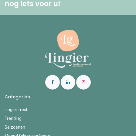
nog iets voor u! ​
Categoriën
Lingier fresh
Trending
Seizoenen
Maand folder confiserie