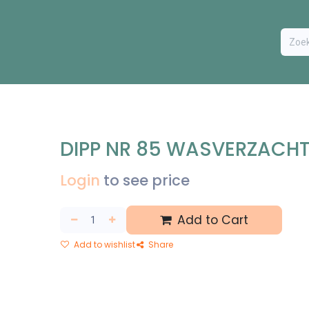
ODUCTEN
BESTEL FORMULIER
EXTRA
CONTACT
VA
DIPP NR 85 WASVERZACHTE
Login
to see price
Add to Cart
Add to wishlist
Share