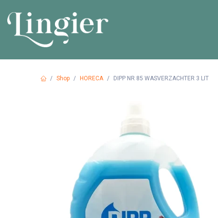
Overslaan naar inhoud
HOME
PR
Shop
HORECA
DIPP NR 85 WASVERZACHTER 3 LIT