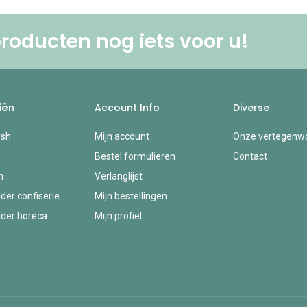
roducten nog iets voor u! ​
iën
Account Info
Diverse
esh
Mijn account
Onze vertegenwo
Bestel formulieren
Contact
n
Verlanglijst
der confiserie
Mijn bestellingen
der horeca
Mijn profiel