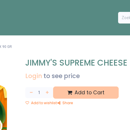
ODUCTEN
BESTEL FORMULIER
EXTRA
CONTACT
VA
X 90 GR
JIMMY'S SUPREME CHEESE 
Login
to see price
Add to Cart
Add to wishlist
Share