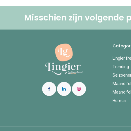
Misschien zijn volgende p
Categor
Lingier fr
Trending
Seizoene
Maand fol
Maand fol
Horeca