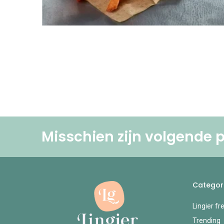
Misschien zijn volgende p
Categor
Lingier fr
Trending