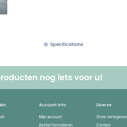
Specifications
roducten nog iets voor u! ​
iën
Account Info
Diverse
esh
Mijn account
Onze vertegenwo
Bestel formulieren
Contact