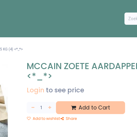
ODUCTEN
BESTEL FORMULIER
EXTRA
CONTACT
VA
KG (4) <*_*>
MCCAIN ZOETE AARDAPPELF
<*_*>
Login
to see price
Add to Cart
Add to wishlist
Share