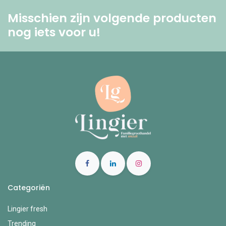
Misschien zijn volgende producten
nog iets voor u! ​
Categoriën
Lingier fresh
Trending