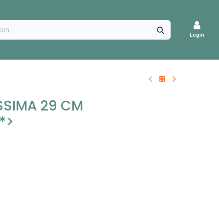
CATURES
Login
ISSIMA 29 CM
*>