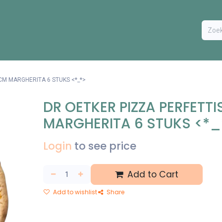
ODUCTEN
BESTEL FORMULIER
EXTRA
CONTACT
VA
CM MARGHERITA 6 STUKS <*_*>
DR OETKER PIZZA PERFETT
MARGHERITA 6 STUKS <*_
Login
to see price
Add to Cart
Add to wishlist
Share