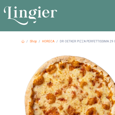
Overslaan naar inhoud
HOME
PR
Shop
HORECA
DR OETKER PIZZA PERFETTISSIMA 29 