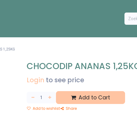
ODUCTEN
BESTEL FORMULIER
EXTRA
CONTACT
VA
S 1,25KG
CHOCODIP ANANAS 1,25K
Login
to see price
Add to Cart
Add to wishlist
Share