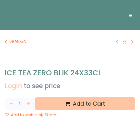
Overslaan naar inhoud
DRANKEN
ICE TEA ZERO BLIK 24X33CL
Login
to see price
Add to Cart
Add to wishlist
Share